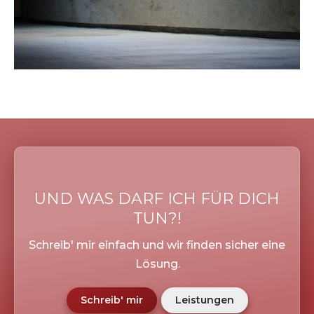
UND WAS DARF ICH FÜR DICH
TUN?!
Vengeance Clan
Schreib' mir einfach und wir finden sicher eine
Lösung.
Schreib' mir
Leistungen